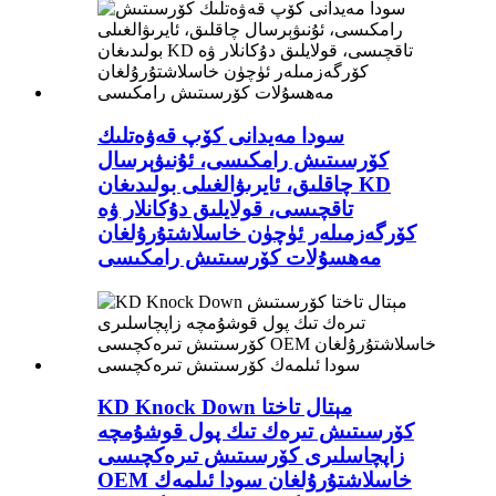
سودا مەيدانى كۆپ قەۋەتلىك
كۆرسىتىش رامكىسى، ئۇنىۋېرسال
چاقلىق، ئايرىۋالغىلى بولىدىغان KD
تاقچىسى، قولايلىق دۇكانلار ۋە
كۆرگەزمىلەر ئۈچۈن خاسلاشتۇرۇلغان
مەھسۇلات كۆرسىتىش رامكىسى
KD Knock Down مېتال تاختا
كۆرسىتىش تىرەك تىك پول قوشۇمچە
زاپچاسلىرى كۆرسىتىش تىرەكچىسى
OEM خاسلاشتۇرۇلغان سودا ئىلمەك