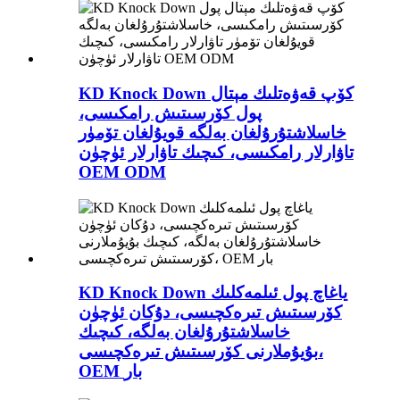
KD Knock Down كۆپ قەۋەتلىك مېتال
پول كۆرسىتىش رامكىسى،
خاسلاشتۇرۇلغان بەلگە قويۇلغان تۆمۈر
تاۋارلار رامكىسى، كىچىك تاۋارلار ئۈچۈن
OEM ODM
KD Knock Down ياغاچ پول ئىلمەكلىك
كۆرسىتىش تىرەكچىسى، دۇكان ئۈچۈن
خاسلاشتۇرۇلغان بەلگە، كىچىك
بۇيۇملارنى كۆرسىتىش تىرەكچىسى،
OEM بار