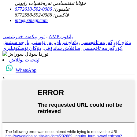
خۇئانا ئىقتىسادىي تەرەققىيات رايونى
تېلېفون:
0086-592-6772618
فاكىس:
0086-592-6772558
info@xmegf.com
AMP يانفون
-
تور بېكەت خەرىتىسى
ياغاچ كۆرگەزمە تاقچىسى
,
ياغاچ تىرناق
,
يەر ئۈستى
,
پارچە سېتىش
,
كۆرگەزمە تاقچىسى
,
ساقلاش ساندۇقى
,
دۇكان ئۈسكۈنىلىرى
ئېلخەت يوللاش
WhatsApp
x