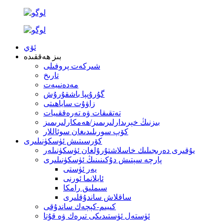
ئۆي
بىز ھەققىدە
شىركەت پروفىلى
تارىخ
مەدەنىيەت
گۇرۇپپا باشقۇرۇش
زاۋۇت ساياھىتى
تەتقىقات ۋە تەرەققىيات
بىزنىڭ خېرىدارلىرىمىز/ھەمكارلىرىمىز
كۆپ سورىلىدىغان سوئاللار
كۆرسىتىش ئۈسكۈنىلىرى
يۇقىرى دەرىجىلىك خاسلاشتۇرۇلغان ئۈسكۈنىلەر
پارچە سېتىش دۇكىنىنىڭ ئۈسكۈنىلىرى
يەر ئۈستى
ئايلانما ئورنى
سىملىق رامكا
ساقلاش ساندۇقلىرى
كىيىم-كېچەك ساندۇقى
ئۈستەل ئۈستىدىكى تىرەك ۋە قۇتا