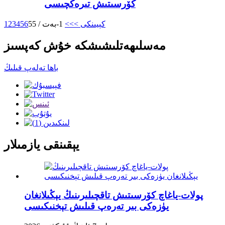
كۆرسىتىش تىرەكچىسى
كېيىنكى >
>>
1-بەت / 55
6
5
4
3
2
1
مەسلىھەتلىشىشكە خۇش كەپسىز
باھا تەلەپ قىلىڭ
يېقىنقى يازمىلار
پولات-ياغاچ كۆرسىتىش تاقچىلىرىنىڭ يېڭىلانغان
يۈزەكى بىر تەرەپ قىلىش تېخنىكىسى