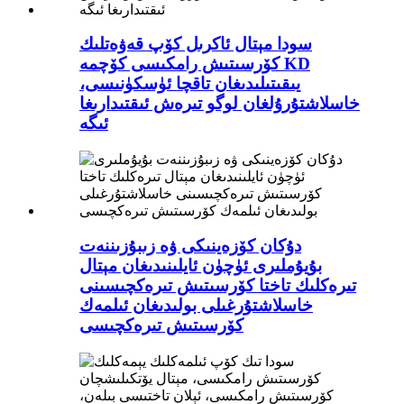
سودا مېتال ئاكرىل كۆپ قەۋەتلىك
كۆرسىتىش رامكىسى كۆچمە KD
يىقىتىلىدىغان تاقچا ئۈسكۈنىسى،
خاسلاشتۇرۇلغان لوگو تىرەش ئىقتىدارىغا
ئىگە
دۇكان كۆزەينىكى ۋە زىبۇزىننەت
بۇيۇملىرى ئۈچۈن ئايلىنىدىغان مېتال
تىرەكلىك تاختا كۆرسىتىش تىرەكچىسىنى
خاسلاشتۇرغىلى بولىدىغان ئىلمەك
كۆرسىتىش تىرەكچىسى