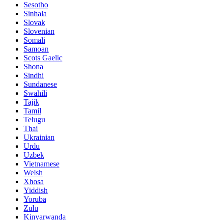
Sesotho
Sinhala
Slovak
Slovenian
Somali
Samoan
Scots Gaelic
Shona
Sindhi
Sundanese
Swahili
Tajik
Tamil
Telugu
Thai
Ukrainian
Urdu
Uzbek
Vietnamese
Welsh
Xhosa
Yiddish
Yoruba
Zulu
Kinyarwanda