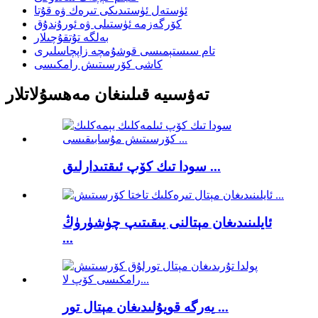
ئۈستەل ئۈستىدىكى تىرەك ۋە قۇتا
كۆرگەزمە ئۈستىلى ۋە ئورۇندۇق
بەلگە تۇتقۇچىلار
تام سىستېمىسى قوشۇمچە زاپچاسلىرى
كاشى كۆرسىتىش رامكىسى
تەۋسىيە قىلىنغان مەھسۇلاتلار
سودا تىك كۆپ ئىقتىدارلىق ...
ئايلىنىدىغان مېتالنى يىقىتىپ چۈشۈرۈڭ
...
يەرگە قويۇلىدىغان مېتال تور ...