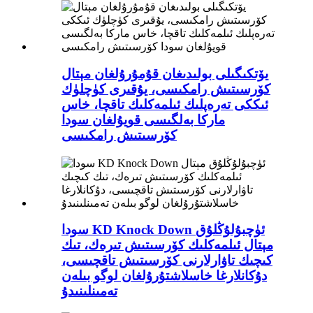
يۆتكىگىلى بولىدىغان قۇمۇرۇلغان مېتال
كۆرسىتىش رامكىسى، يۇقىرى كۈچلۈك
ئىككى تەرەپلىك ئىلمەكلىك تاقچا، خاس
ماركا بەلگىسى قويۇلغان سودا
كۆرسىتىش رامكىسى
سودا KD Knock Down ئۈچبۇلۇڭلۇق
مېتال ئىلمەكلىك كۆرسىتىش تىرەك، تىك
كىچىك تاۋارلارنى كۆرسىتىش تاقچىسى،
دۇكانلارغا خاسلاشتۇرۇلغان لوگو بىلەن
تەمىنلىنىدۇ