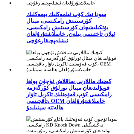
سودا تىك كۆپ ئىلمەكلىك يېمەكلىك
كۆرسىتىش رامكىسى، مېتال
يۆتكىلىشچان كۆرسىتىش رامكىسى،
ئېلان تاختىسى بىلەن، خاسلاشتۇرۇلغان
ئىشلەپچىقارغۇچى
كىچىك ماللارنى ساقلاش ئۈچۈن پولغا
قويۇلىدىغان مېتال تورلۇق كۆرگەزمە
رامكىسى كۆپ قەۋەتلىك ئاكرىل تاۋار
تاقچىسى، OEM خاسلاشتۇرۇلغان
ھالەتتە سېتىلىدۇ