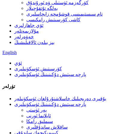
كۆرگەزمە ئۈستىلى ۋە ئورۇندۇق
بەلگە تۇتقۇچىلار
تام سىستېمىسى قوشۇمچە زاپچاسلىرى
كاشى كۆرسىتىش رامكىسى
ئۆي جاھازلىرى
مۇلازىمەتلەر
خەۋەرلەر
بىز بىلەن ئالاقىلىشىڭ
English
ئۆي
كۆرسىتىش ئۈسكۈنىلىرى
پارچە سېتىش دۇكىنىنىڭ ئۈسكۈنىلىرى
تۈرلەر
يۇقىرى دەرىجىلىك خاسلاشتۇرۇلغان ئۈسكۈنىلەر
پارچە سېتىش دۇكىنىنىڭ ئۈسكۈنىلىرى
يەر ئۈستى
ئايلانما ئورنى
سىملىق رامكا
ساقلاش ساندۇقلىرى
كىيىم-كېچەك ساندۇقى