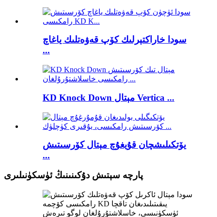
سودا خاراكتېرلىك كۆپ قەۋەتلىك ياغاچ
...
KD Knock Down مېتال Vertica ...
يۆتكىلىشچان قۇيغۇچ مېتال كۆرسىتىش
...
پارچە سېتىش دۇكىنىنىڭ ئۈسكۈنىلىرى