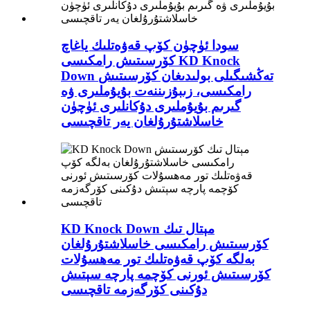
سودا ئۈچۈن كۆپ قەۋەتلىك ياغاچ
كۆرسىتىش رامكىسى KD Knock
Down تەڭشىگىلى بولىدىغان كۆرسىتىش
رامكىسى، زىبۇزىننەت بۇيۇملىرى ۋە
گىرىم بۇيۇملىرى دۇكانلىرى ئۈچۈن
خاسلاشتۇرۇلغان يەر تاقچىسى
KD Knock Down مېتال تىك
كۆرسىتىش رامكىسى خاسلاشتۇرۇلغان
بەلگە كۆپ قەۋەتلىك تور مەھسۇلات
كۆرسىتىش ئورنى كۆچمە پارچە سېتىش
دۇكىنى كۆرگەزمە تاقچىسى