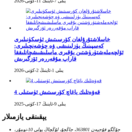
2026-يىلى 7-ئاينىڭ 11-كۈنى
خاسلاشتۇرۇلغان كۆرسىتىش ئۈسكۈنىلىرى
كەسپىنىڭ يۈزلىنىشى ۋە چۈشەنچىلىرى:
ئۆلچەملەشتۈرۈشتىن يۇقىرى ماسلىشىشچانلىققا
قاراپ مۇقەررەر ئۆزگىرىش
2026-يىلى 1-ئاينىڭ 2-كۈنى
4 قەۋەتلىك ياغاچ كۆرسىتىش ئۈستىلى
2025-يىلى 9-ئاينىڭ 17-كۈنى
يېقىنقى يازمىلار
جۇڭگو فۇجيەن 363801، جاڭجۇ، لۇڭچاڭ يولى 10-نومۇر،