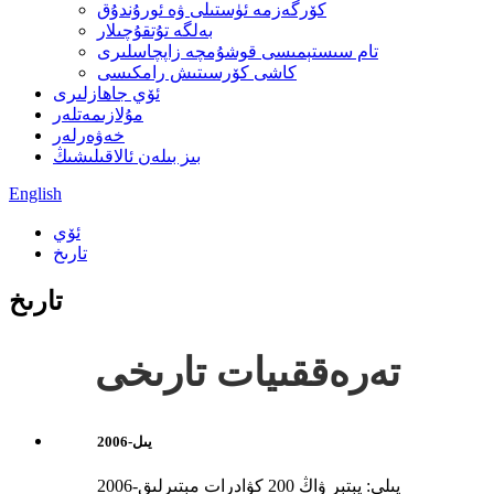
كۆرگەزمە ئۈستىلى ۋە ئورۇندۇق
بەلگە تۇتقۇچىلار
تام سىستېمىسى قوشۇمچە زاپچاسلىرى
كاشى كۆرسىتىش رامكىسى
ئۆي جاھازلىرى
مۇلازىمەتلەر
خەۋەرلەر
بىز بىلەن ئالاقىلىشىڭ
English
ئۆي
تارىخ
تارىخ
تەرەققىيات تارىخى
2006-يىل
2006-يىلى: پېتېر ۋاڭ 200 كۋادرات مېتىرلىق