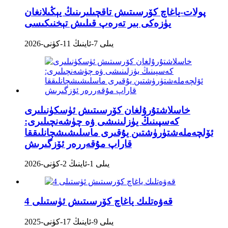
پولات-ياغاچ كۆرسىتىش تاقچىلىرىنىڭ يېڭىلانغان
يۈزەكى بىر تەرەپ قىلىش تېخنىكىسى
2026-يىلى 7-ئاينىڭ 11-كۈنى
خاسلاشتۇرۇلغان كۆرسىتىش ئۈسكۈنىلىرى
كەسپىنىڭ يۈزلىنىشى ۋە چۈشەنچىلىرى:
ئۆلچەملەشتۈرۈشتىن يۇقىرى ماسلىشىشچانلىققا
قاراپ مۇقەررەر ئۆزگىرىش
2026-يىلى 1-ئاينىڭ 2-كۈنى
4 قەۋەتلىك ياغاچ كۆرسىتىش ئۈستىلى
2025-يىلى 9-ئاينىڭ 17-كۈنى