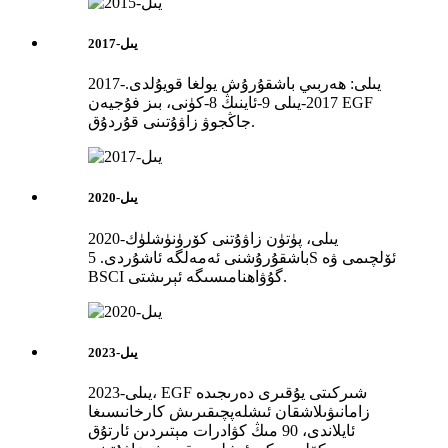
2017-يىل
2017-يىلى: ھەربىي باشقۇرۇش يولغا قويۇلدى.
2017-يىلى 9-ئاينىڭ 8-كۈنى، بىز فۇجيەن EGF
جاڭجوۋ زاۋۇتىنى قۇردۇق.
2020-يىل
2020-يىلى، پۈتۈن زاۋۇتنى كۆرۈنۈشلۈك
باشقۇرۇشنى ئەمەلگە ئاشۇردى. 5S ئۆلچىمى ۋە
BSCI گۇۋاھنامىسىگە ئېرىشتى.
2023-يىل
2023-يىلى، EGF شىركىتى يۇقىرى دەرىجىدە
زامانىۋىلاشقان ئىشلەپچىقىرىش كارخانىسىغا
ئايلاندى، 90 مىڭ كۋادرات مېتىردىن ئارتۇق