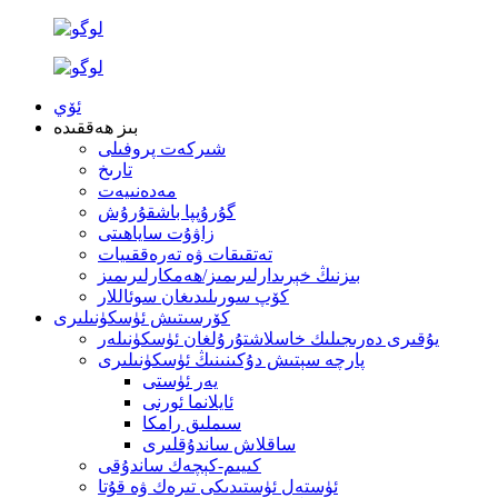
ئۆي
بىز ھەققىدە
شىركەت پروفىلى
تارىخ
مەدەنىيەت
گۇرۇپپا باشقۇرۇش
زاۋۇت ساياھىتى
تەتقىقات ۋە تەرەققىيات
بىزنىڭ خېرىدارلىرىمىز/ھەمكارلىرىمىز
كۆپ سورىلىدىغان سوئاللار
كۆرسىتىش ئۈسكۈنىلىرى
يۇقىرى دەرىجىلىك خاسلاشتۇرۇلغان ئۈسكۈنىلەر
پارچە سېتىش دۇكىنىنىڭ ئۈسكۈنىلىرى
يەر ئۈستى
ئايلانما ئورنى
سىملىق رامكا
ساقلاش ساندۇقلىرى
كىيىم-كېچەك ساندۇقى
ئۈستەل ئۈستىدىكى تىرەك ۋە قۇتا