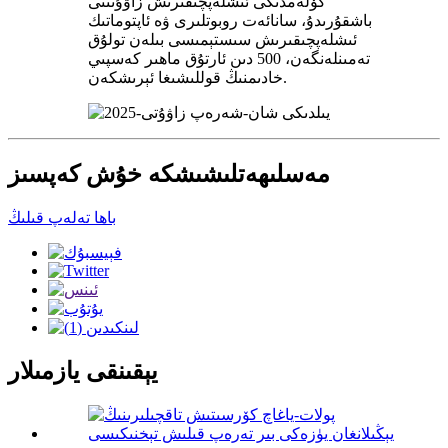
كۆلەمدىكى ئىشلەپچىقىرىش زاۋۇتىنى
باشقۇرىدۇ، سانائەت روبوتلىرى ۋە ئاپتوماتىك
ئىشلەپچىقىرىش سىستېمىسى بىلەن تولۇق
تەمىنلەنگەن، 500 دىن ئارتۇق ماھىر كەسپىي
خادىمنىڭ قوللىشىغا ئېرىشكەن.
مەسلىھەتلىشىشكە خۇش كەپسىز
باھا تەلەپ قىلىڭ
يېقىنقى يازمىلار