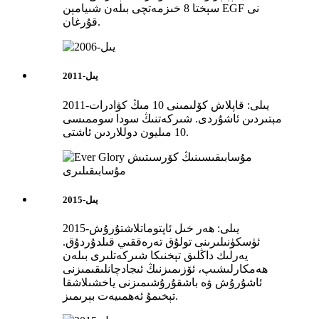
سېختا 8 خىزمەتچى بىلەن شىيامېن EGF نى
قۇرغان.
2011-يىل
2011-يىلى: قاپلاش كۆلىمىنى 10 مىڭ كۋادرات
مېتىردىن ئاشۇردى. شىركەتنىڭ سودا سوممىسى
10 مىليون دوللاردىن ئاشتى.
2015-يىل
2015-يىلى: ھەر خىل ئاپتوماتلاشتۇرۇش
ئۈسكۈنىلىرىنى تولۇق تەرەققىي قىلدۇردۇق.
يەرلىك داڭلىق تېخنىكا شىركەتلىرى بىلەن
ھەمكارلىشىپ، ئۆزىمىزنىڭ ئىجادچانلىقىمىزنى
ئاشۇرۇش ۋە باشقۇرۇشىمىزنى ياخشىلاشقا
تېخىمۇ ئەھمىيەت بېرىمىز.