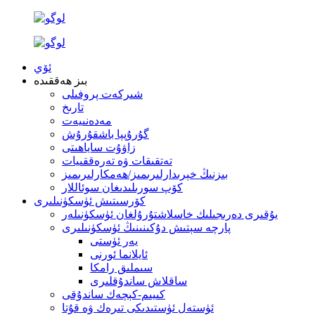
ئۆي
بىز ھەققىدە
شىركەت پروفىلى
تارىخ
مەدەنىيەت
گۇرۇپپا باشقۇرۇش
زاۋۇت ساياھىتى
تەتقىقات ۋە تەرەققىيات
بىزنىڭ خېرىدارلىرىمىز/ھەمكارلىرىمىز
كۆپ سورىلىدىغان سوئاللار
كۆرسىتىش ئۈسكۈنىلىرى
يۇقىرى دەرىجىلىك خاسلاشتۇرۇلغان ئۈسكۈنىلەر
پارچە سېتىش دۇكىنىنىڭ ئۈسكۈنىلىرى
يەر ئۈستى
ئايلانما ئورنى
سىملىق رامكا
ساقلاش ساندۇقلىرى
كىيىم-كېچەك ساندۇقى
ئۈستەل ئۈستىدىكى تىرەك ۋە قۇتا