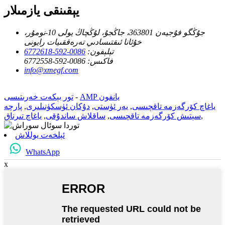
يېقىنقى يازمىلار
جۇڭگو فۇجيەن 363801، جاڭجۇ، لۇڭچاڭ يولى 10-نومۇر،
خۇئانا ئىقتىسادىي تەرەققىيات رايونى
تېلېفون:
0086-592-6772618
فاكىس:
0086-592-6772558
info@xmegf.com
AMP يانفون
-
تور بېكەت خەرىتىسى
ياغاچ كۆرگەزمە تاقچىسى
,
يەر ئۈستى
,
دۇكان ئۈسكۈنىلىرى
,
پارچە
,
سېتىش كۆرگەزمە تاقچىسى
,
ساقلاش ساندۇقى
,
ياغاچ تىرناق
ئېلخەت يوللاش
WhatsApp
x