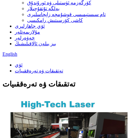
كۆرگەزمە ئۈستىلى ۋە ئورۇندۇق
بەلگە تۇتقۇچىلار
تام سىستېمىسى قوشۇمچە زاپچاسلىرى
كاشى كۆرسىتىش رامكىسى
ئۆي جاھازلىرى
مۇلازىمەتلەر
خەۋەرلەر
بىز بىلەن ئالاقىلىشىڭ
English
ئۆي
تەتقىقات ۋە تەرەققىيات
تەتقىقات ۋە تەرەققىيات