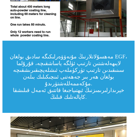
مەھسۇلاتلارنىڭ مۇنەۋۋەرلىكىگە سادىق بولغان EGF،
لايىھەلەشتىن تارتىپ ئۈلگە ياساشقىچە، قۇرۇلما
سىنىقىدىن تارتىپ تۈركۈملەپ ئىشلەپچىقىرىشقىچە
بولغان ھەر بىر جەھەتنى ئىنچىكىلىك بىلەن
مۇكەممەللەشتۈرىدۇ.
خېرىدارلىرىمىزنىڭ ئېھتىياجىغا قاتتىق ئەمەل قىلىشقا
كاپالەتلىك قىلىڭ.