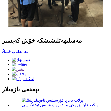
مەسلىھەتلىشىشكە خۇش كەپسىز
باھا تەلەپ قىلىڭ
يېقىنقى يازمىلار