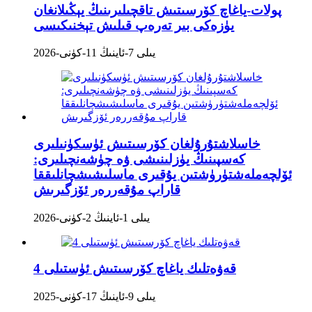
پولات-ياغاچ كۆرسىتىش تاقچىلىرىنىڭ يېڭىلانغان
يۈزەكى بىر تەرەپ قىلىش تېخنىكىسى
2026-يىلى 7-ئاينىڭ 11-كۈنى
خاسلاشتۇرۇلغان كۆرسىتىش ئۈسكۈنىلىرى
كەسپىنىڭ يۈزلىنىشى ۋە چۈشەنچىلىرى:
ئۆلچەملەشتۈرۈشتىن يۇقىرى ماسلىشىشچانلىققا
قاراپ مۇقەررەر ئۆزگىرىش
2026-يىلى 1-ئاينىڭ 2-كۈنى
4 قەۋەتلىك ياغاچ كۆرسىتىش ئۈستىلى
2025-يىلى 9-ئاينىڭ 17-كۈنى